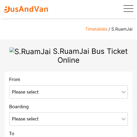
togg
Timetables
/ S.RuamJai
S.RuamJai Bus Ticket
Online