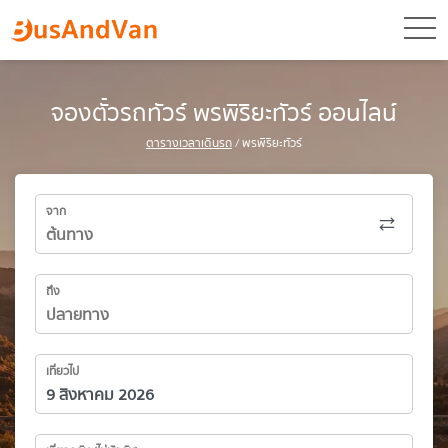
toggl
จองตั๋วรถทัวร์ พรพิริยะทัวร์ ออนไลน์
ตารางเวลาเดินรถ
/ พรพิริยะทัวร์
จาก
ถึง
เที่ยวไป