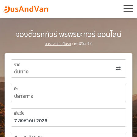
toggl
จองตั๋วรถทัวร์ พรพิริยะทัวร์ ออนไลน์
ตารางเวลาเดินรถ
/ พรพิริยะทัวร์
จาก
ถึง
เที่ยวไป