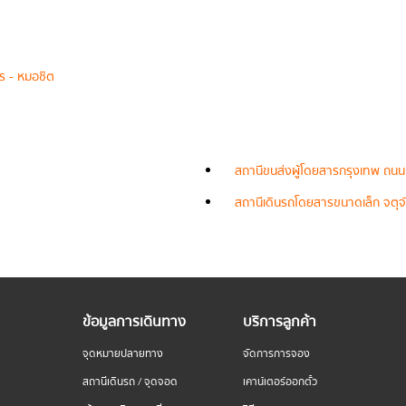
 - หมอชิต
สถานีขนส่งผู้โดยสารกรุงเทพ ถนน
สถานีเดินรถโดยสารขนาดเล็ก จตุจั
ข้อมูลการเดินทาง
บริการลูกค้า
จุดหมายปลายทาง
จัดการการจอง
สถานีเดินรถ / จุดจอด
เคาน์เตอร์ออกตั๋ว