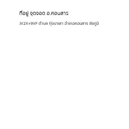
ที่อยู่ จุดจอด อ.คอนสาร
JV2X+9VF ตำบล ทุ่งนาเลา อำเภอคอนสาร ชัยภูมิ