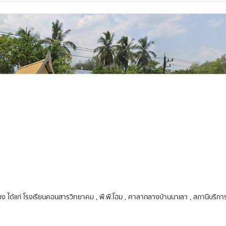
้เคียง ได้แก่ โรงเรียนคอนสารวิทยาคม , พี.พี.โฮม , ศาลากลางบ้านนาเลา , สถานีบริก