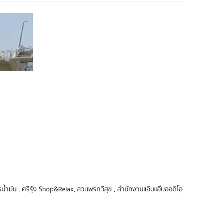
ารน้ำมัน , ศรีรุ้ง Shop&Relax, สวนพรทวีสุข , สำนักงานแอ๊บแอ๊บออดิโอ