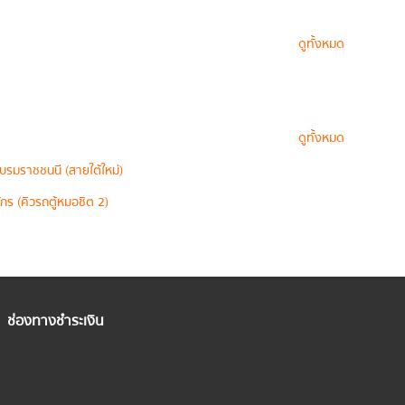
ดูทั้งหมด
ดูทั้งหมด
บรมราชชนนี (สายใต้ใหม่)
กร (คิวรถตู้หมอชิต 2)
ช่องทางชำระเงิน