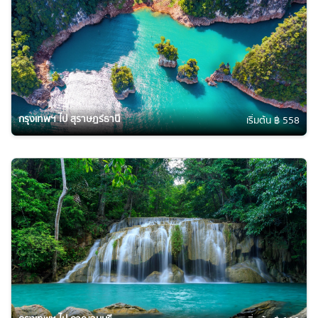
กรุงเทพฯ ไป สุราษฎร์ธานี
เริ่มต้น ฿ 558