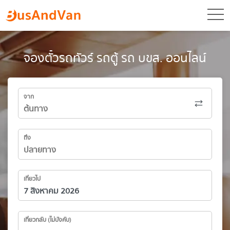
toggl
จองตั๋วรถทัวร์ รถตู้ รถ บขส. ออนไลน์
จาก
ถึง
เที่ยวไป
เที่ยวกลับ (ไม่บังคับ)