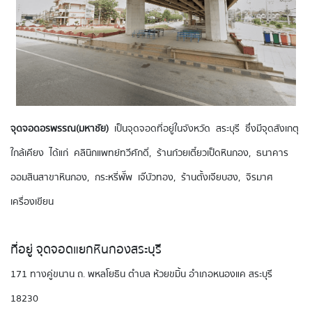
จุดจอดอรพรรณ(มหาชัย)
เป็นจุดจอดที่อยู่ในจังหวัด สระบุรี ซึ่งมีจุดสังเกตุ
ใกล้เคียง ได้แก่ คลินิกแพทย์ทวีศักดิ์, ร้านก๋วยเตี๋ยวเป็ดหินกอง, ธนาคาร
ออมสินสาขาหินกอง, กระหรี่พั๊พ เจ๊บัวทอง, ร้านตั้งเจียบฮง, จิรมาศ
เครื่องเขียน
ที่อยู่ จุดจอดแยกหินกองสระบุรี
171 ทางคู่ขนาน ถ. พหลโยธิน ตำบล ห้วยขมิ้น อำเภอหนองแค สระบุรี
18230