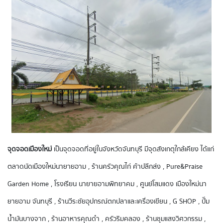
จุดจอดเมืองใหม่
เป็นจุดจอดที่อยู่ในจังหวัดจันทบุรี มีจุดสังเกตุใกล้เคียง ได้แก่
ตลาดนัดเมืองใหม่นายายอาม , ร้านครัวคุณ​ไก่ ค้าปลีกส่ง , Pure&Praise
Garden Home , โรงเรียน นายายอามพิทยาคม , ศูนย์โสมแดง เมืองใหม่นา
ยายอาม จันทบุรี , ร้านวีระชัยอุปกรณ์ตกปลาและเครื่องเขียน , G SHOP , ปั๊ม
น้ำมันบางจาก , ร้านอาหารคุณดำ , ครัวริมคลอง , ร้านชุมแสงวิศวกรรม ,