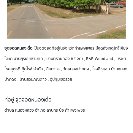
จุดจอดหนองเดื่อ
เป็นจุดจอดที่อยู่ในจังหวัดกำแพงเพชร มีจุดสังเกตุใกล้เคียง
ได้แก่ บ้านสุรเดชสามัคคี , บ้านทรายทอง (ป้าจิต) , R&P Woodland , บริษัท
โชคบุตรดี กู๊ดไรซ์ จำกัด , สินถาวร , วัดหนองปากดง , โรงสีชุมชน บ้านหนอง
ปากดง , บ้านสวนภิญดาว , อู่ปทุมเซอร์วิส
ที่อยู่ จุดจอดหนองเดื่อ
ตำบล หนองหลวง อำเภอ ลานกระบือ กำแพงเพชร