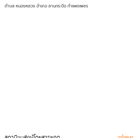
ตำบล หนองหลวง อำเภอ ลานกระบือ กำแพงเพชร
สถานีขนส่งผู้โดยสารยอด
ดูทั้งหมด