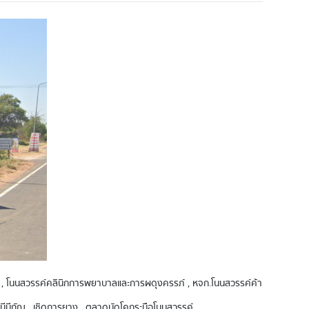
ิการค้า , โนนสวรรค์คลินิกการพยาบาลและการผดุงครรภ์ , หจก.โนนสวรรค์ค้า
สถานีมีกัญ , เชิดการยาง , ตลาดนัดโคกระบือโนนสวรรค์