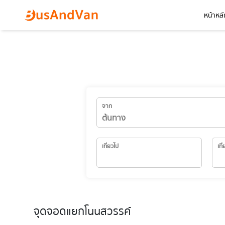
หน้าหลั
จาก
เที่ยวไป
เที
จุดจอดแยกโนนสวรรค์