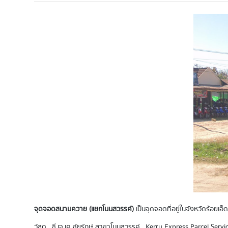
จุดจอดสนามควาย (แยกโนนสวรรค์)
เป็นจุดจอดที่อยู่ในจังหวัดร้อยเอ
วัสดุ , ซี.เจ.เค ชัยรักษ์ สาขาโนนสวรรค์ , Kerry Express Parcel Ser