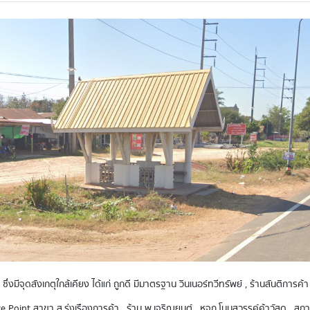
็ด ซึ่งมีจุดสังเกตุใกล้เคียง ได้แก่ ถูกดี มีมาตรฐาน วินเนอร์ทวีทรัพย์ , ร้านสันต
vice Point สาขา ส.รุ่งเรืองการค้า , ร้าน พ.เจริญยนต์ , หจก.โนนสวรรค์ค้าวัสดุ , 