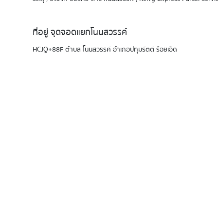
ที่อยู่ จุดจอดแยกโนนสวรรค์
HCJQ+88F ตำบล โนนสวรรค์ อำเภอปทุมรัตต์ ร้อยเอ็ด