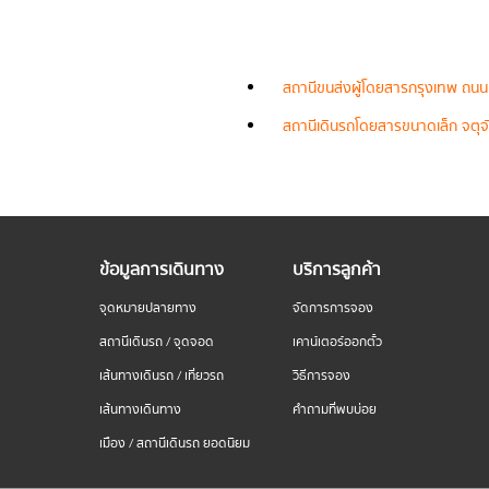
สถานีขนส่งผู้โดยสารกรุงเทพ ถนน
สถานีเดินรถโดยสารขนาดเล็ก จตุจั
ข้อมูลการเดินทาง
บริการลูกค้า
จุดหมายปลายทาง
จัดการการจอง
สถานีเดินรถ / จุดจอด
เคาน์เตอร์ออกตั๋ว
เส้นทางเดินรถ / เที่ยวรถ
วิธีการจอง
เส้นทางเดินทาง
คำถามที่พบบ่อย
เมือง / สถานีเดินรถ ยอดนิยม