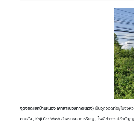
จุดจอดแยกบ้านหนอง (ศาลาแขวงทางหลวง)
เป็นจุดจอดที่อยู่ในจังห
ตามสั่ง , Koji Car Wash ล้างรถหยอดเหรียญ , โรงสีข้าววงษ์ชัยธัญญก