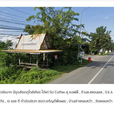
วัดชัยนาท มีจุดสังเกตุใกล้เคียง ได้แก่ SU Coffee สุ คอฟฟี่ , ร้านส.สแตนเลส , 
ิจ , เจ แอล ดี กำจัดปลวก (หจก.เจริญดีพืชผล) , บ้านเช่าแหลมหว้า , วัดแหลมหว้า