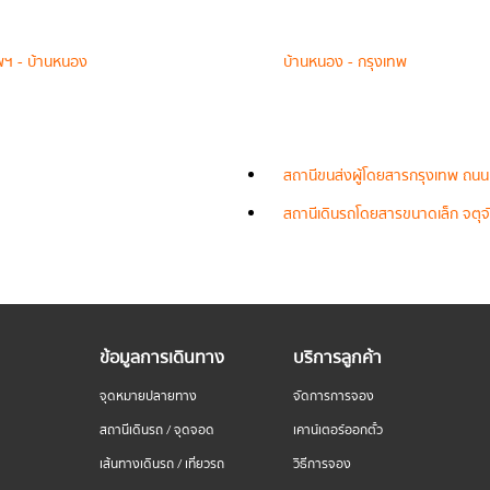
พฯ - บ้านหนอง
บ้านหนอง - กรุงเทพ
สถานีขนส่งผู้โดยสารกรุงเทพ ถนน
สถานีเดินรถโดยสารขนาดเล็ก จตุจั
ข้อมูลการเดินทาง
บริการลูกค้า
จุดหมายปลายทาง
จัดการการจอง
สถานีเดินรถ / จุดจอด
เคาน์เตอร์ออกตั๋ว
เส้นทางเดินรถ / เที่ยวรถ
วิธีการจอง