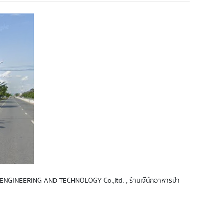
S.E.A ENGINEERING AND TECHNOLOGY Co.,ltd. , ร้านเจ๊นึกอาหารป่า