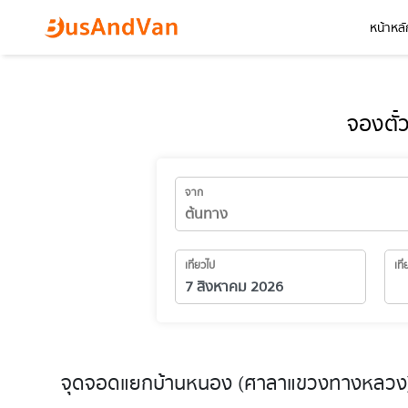
หน้าหลั
จองตั
จาก
เที่ยวไป
เที
จุดจอดแยกบ้านหนอง (ศาลาแขวงทางหลวง