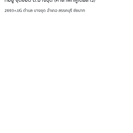
ที่อยู่ จุดจอด ต.บางขุด (ศาลาพักผู้โดยสาร)
2693+JJG ตำบล บางขุด อำเภอ สรรคบุรี ชัยนาท