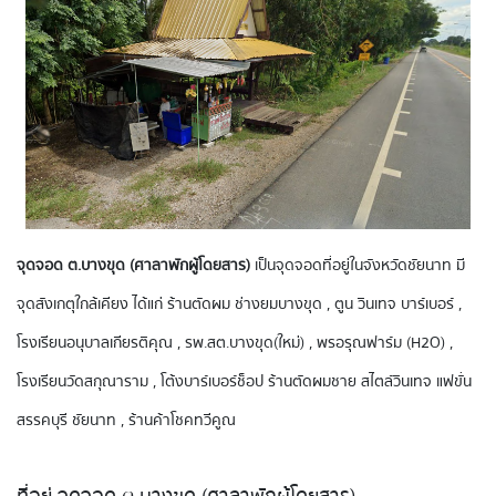
จุดจอด ต.บางขุด (ศาลาพักผู้โดยสาร)
เป็นจุดจอดที่อยู่ในจังหวัดชัยนาท มี
จุดสังเกตุใกล้เคียง ได้แก่ ร้านตัดผม ช่างยมบางขุด , ตูน วินเทจ บาร์เบอร์ ,
โรงเรียนอนุบาลเกียรติคุณ , รพ.สต.บางขุด(ใหม่) , พรอรุณฟาร์ม (H2O) ,
โรงเรียนวัดสกุณาราม , โต้งบาร์เบอร์ช็อป ร้านตัดผมชาย สไตล์วินเทจ แฟขั่น
สรรคบุรี ชัยนาท , ร้านค้าโชคทวีคูณ