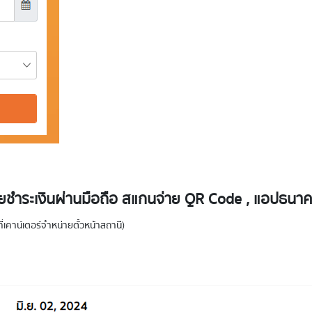
ำระเงินผ่านมือถือ สแกนจ่าย QR Code , แอปธนาคาร 
่เคาน์เตอร์จำหน่ายตั๋วหน้าสถานี)