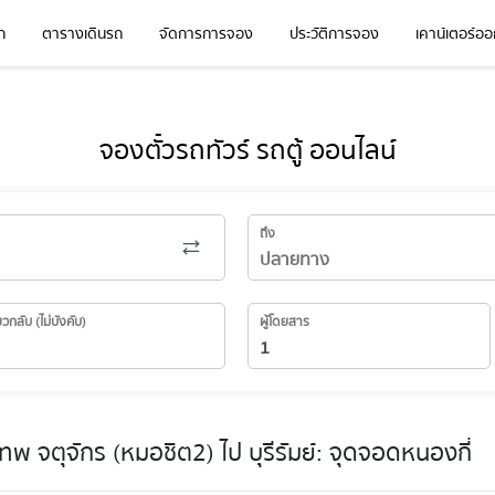
ก
ตารางเดินรถ
จัดการการจอง
ประวัติการจอง
เคาน์เตอร์ออก
จองตั๋วรถทัวร์ รถตู้ ออนไลน์
ถึง
่ยวกลับ (ไม่บังคับ)
ผู้โดยสาร
 จตุจักร (หมอชิต2) ไป บุรีรัมย์: จุดจอดหนองกี่