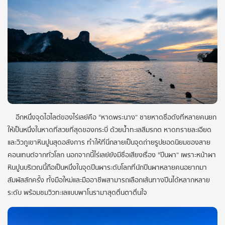
อีกหนึ่งจุดไฮไลต์ของไร่เลย์คือ “หาดพระนาง” ชายหาดชื่อดังที่หลายคนยก
ให้เป็นหนึ่งในหาดที่สวยที่สุดของกระบี่ ด้วยน้ำทะเลสีมรกต หาดทรายละเอียด
และวิวภูเขาหินปูนสุดอลังการ ทำให้ที่นี่กลายเป็นจุดถ่ายรูปยอดนิยมของสาย
คอนเทนต์จากทั่วโลก นอกจากนี้ไร่เลย์ยังมีชื่อเสียงเรื่อง “ปีนผา” เพราะหน้าผา
หินปูนบริเวณนี้ถือเป็นหนึ่งในจุดปีนผาระดับโลกที่นักปีนผาหลายคนอยากมา
สัมผัสสักครั้ง ทั้งมือใหม่และมืออาชีพสามารถเลือกเส้นทางปีนได้หลากหลาย
ระดับ พร้อมชมวิวทะเลแบบพาโนรามาสุดตื่นตาตื่นใจ