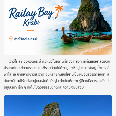
อ่าวไร่เลย์ จังหวัดกระบี่ คือหนึ่งในสถานที่ท่องเที่ยวทะเลที่มีเสน่ห์ที่สุดของ
ประเทศไทย ด้วยบรรยากาศที่รายล้อมไปด้วยภูเขาหินปูนขนาดใหญ่ น้ำทะเลสี
ฟ้าใส และชายหาดขาวสะอาด จนหลายคนยกให้ที่นี่เป็นเหมือนสวรรค์แห่งทะเล
อันดามัน แม้ไร่เลย์จะอยู่บนแผ่นดินใหญ่ แต่กลับให้ความรู้สึกเหมือนหลุดเข้าไป
อยู่บนเกาะเล็ก ๆ ที่เต็มไปด้วยธรรมชาติและความเงียบสงบ