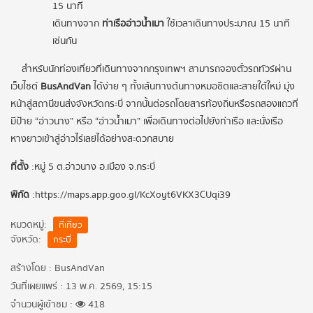
15 นาที
เดินทางจาก
ท่าเรืออ่าวน้ำเมา
ใช้เวลาเดินทางประมาณ 15 นาที
เช่นกัน
สำหรับนักท่องเที่ยวที่เดินทางจากกรุงเทพฯ สามารถจองตั๋วรถทัวร์ผ่าน
เว็บไซต์
BusAndVan
ได้ง่าย ๆ ทั้งเส้นทางต้นทางหมอชิตและสายใต้ใหม่ มุ่ง
หน้าสู่สถานีขนส่งจังหวัดกระบี่ จากนั้นต่อรถโดยสารท้องถิ่นหรือรถสองแถวที่
มีป้าย “อ่าวนาง” หรือ “อ่าวน้ำเมา” เพื่อเดินทางต่อไปยังท่าเรือ และนั่งเรือ
หางยาวเข้าสู่อ่าวไร่เลย์ได้อย่างสะดวกสบาย
ที่ตั้ง
: หมู่ 5 ต.อ่าวนาง อ.เมือง จ.กระบี่
พิกัด
: https://maps.app.goo.gl/KcXoyt6VKX3CUqi39
หมวดหมู่:
ที่เที่ยว
จังหวัด:
กระบี่
สร้างโดย : BusAndVan
วันที่เผยแพร่ : 13 พ.ค. 2569, 15:15
จำนวนผู้เข้าชม :
418