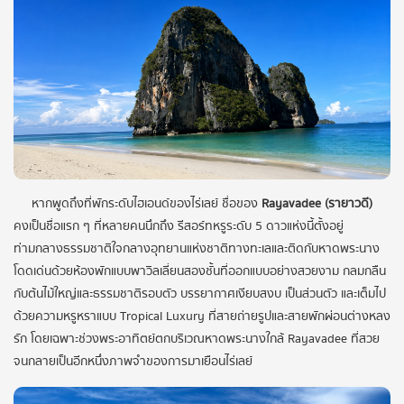
หากพูดถึงที่พักระดับไฮเอนด์ของไร่เลย์ ชื่อของ
Rayavadee (รายาวดี)
คงเป็นชื่อแรก ๆ ที่หลายคนนึกถึง รีสอร์ทหรูระดับ 5 ดาวแห่งนี้ตั้งอยู่
ท่ามกลางธรรมชาติใจกลางอุทยานแห่งชาติทางทะเลและติดกับหาดพระนาง
โดดเด่นด้วยห้องพักแบบพาวิลเลี่ยนสองชั้นที่ออกแบบอย่างสวยงาม กลมกลืน
กับต้นไม้ใหญ่และธรรมชาติรอบตัว บรรยากาศเงียบสงบ เป็นส่วนตัว และเต็มไป
ด้วยความหรูหราแบบ Tropical Luxury ที่สายถ่ายรูปและสายพักผ่อนต่างหลง
รัก โดยเฉพาะช่วงพระอาทิตย์ตกบริเวณหาดพระนางใกล้ Rayavadee ที่สวย
จนกลายเป็นอีกหนึ่งภาพจำของการมาเยือนไร่เลย์