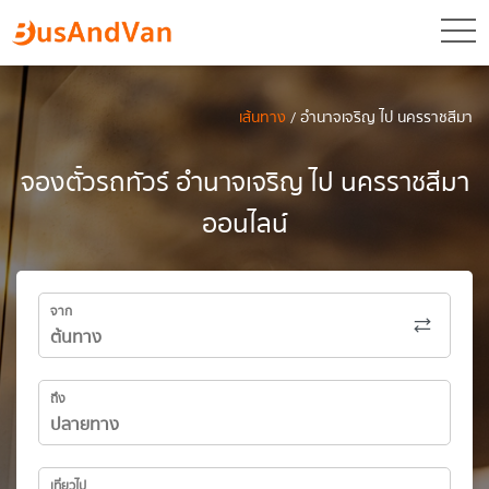
toggl
เส้นทาง
/ อำนาจเจริญ ไป นครราชสีมา
จองตั๋วรถทัวร์ อำนาจเจริญ ไป นครราชสีมา
ออนไลน์
จาก
ถึง
เที่ยวไป