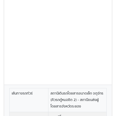
เส้นทางรถทัวร์
สถานีเดินรถโดยสารขนาดเล็ก จตุจักร
(คิวรถตู้หมอชิต 2) - สถานีขนส่งผู้
โดยสารจังหวัดระยอง