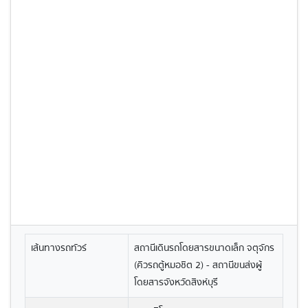
เส้นทางรถทัวร์
สถานีเดินรถโดยสารขนาดเล็ก จตุจักร
(คิวรถตู้หมอชิต 2) - สถานีขนส่งผู้
โดยสารจังหวัดสิงห์บุรี