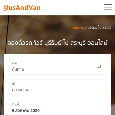
toggl
เส้นทาง
/ บุรีรัมย์ ไป สระบุรี
จองตั๋วรถทัวร์ บุรีรัมย์ ไป สระบุรี ออนไลน์
จาก
ถึง
เที่ยวไป