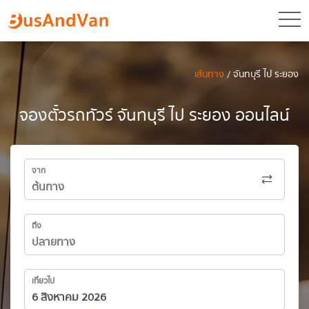
toggl
เส้นทาง
/ จันทบุรี ไป ระยอง
จองตั๋วรถทัวร์ จันทบุรี ไป ระยอง ออนไลน์
จาก
ถึง
เที่ยวไป