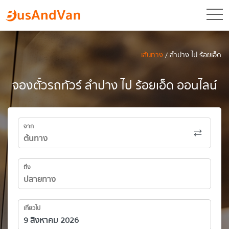
toggl
เส้นทาง
/ ลำปาง ไป ร้อยเอ็ด
จองตั๋วรถทัวร์ ลำปาง ไป ร้อยเอ็ด ออนไลน์
จาก
ถึง
เที่ยวไป