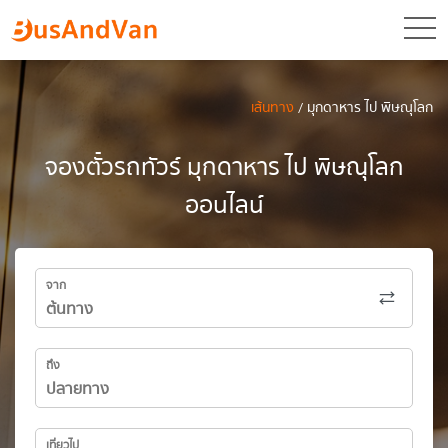
toggl
เส้นทาง
/ มุกดาหาร ไป พิษณุโลก
จองตั๋วรถทัวร์ มุกดาหาร ไป พิษณุโลก
ออนไลน์
จาก
ถึง
เที่ยวไป