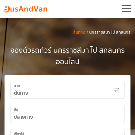
toggl
เส้นทาง
/ นครราชสีมา ไป สกลนคร
จองตั๋วรถทัวร์ นครราชสีมา ไป สกลนคร
ออนไลน์
จาก
ถึง
เที่ยวไป