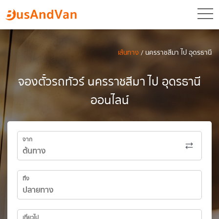
toggl
เส้นทาง
/ นครราชสีมา ไป อุดรธานี
จองตั๋วรถทัวร์ นครราชสีมา ไป อุดรธานี
ออนไลน์
จาก
ถึง
เที่ยวไป