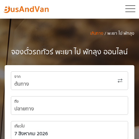
toggl
เส้นทาง
/ พะเยา ไป พัทลุง
จองตั๋วรถทัวร์ พะเยา ไป พัทลุง ออนไลน์
จาก
ถึง
เที่ยวไป