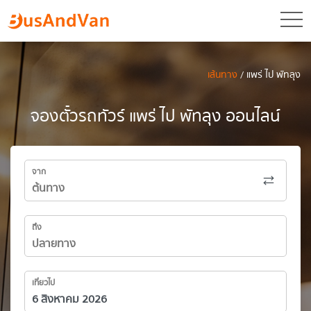
toggl
เส้นทาง
/ แพร่ ไป พัทลุง
จองตั๋วรถทัวร์ แพร่ ไป พัทลุง ออนไลน์
จาก
ถึง
เที่ยวไป