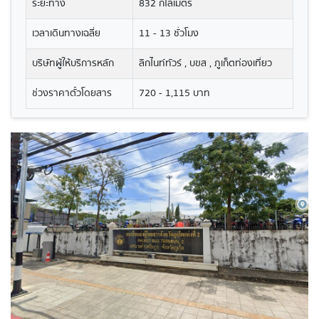
ระยะทาง
832 กิโลเมตร
เวลาเดินทางเฉลี่ย
11 - 13 ชั่วโมง
บริษัทผู้ให้บริการหลัก
ลิกไนท์ทัวร์ , บขส , ภูเก็ตท่องเที่ยว
ช่วงราคาตั๋วโดยสาร
720 - 1,115 บาท