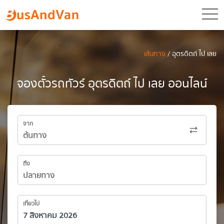
toggl
เส้นทาง
/ อุตรดิตถ์ ไป เลย
จองตั๋วรถทัวร์ อุตรดิตถ์ ไป เลย ออนไลน์
จาก
ถึง
เที่ยวไป