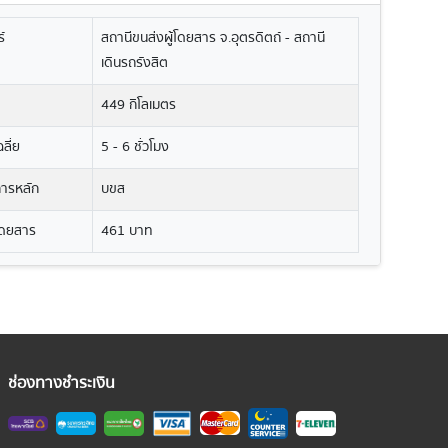
์
สถานีขนส่งผู้โดยสาร จ.อุตรดิตถ์ - สถานี
เดินรถรังสิต
449 กิโลเมตร
ลี่ย
5 - 6 ชั่วโมง
ิการหลัก
บขส
โดยสาร
461 บาท
ช่องทางชำระเงิน