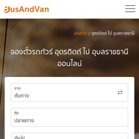
toggl
เส้นทาง
/ อุตรดิตถ์ ไป อุบลราชธานี
จองตั๋วรถทัวร์ อุตรดิตถ์ ไป อุบลราชธานี
ออนไลน์
จาก
ถึง
เที่ยวไป