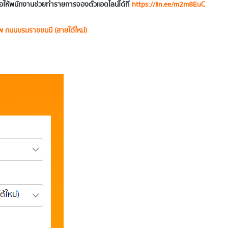
อให้พนักงานช่วยทำรายการจองตั๋วแอดไลน์ได้ที่
https://lin.ee/m2m8EuC
พ ถนนบรมราชชนนี (สายใต้ใหม่)