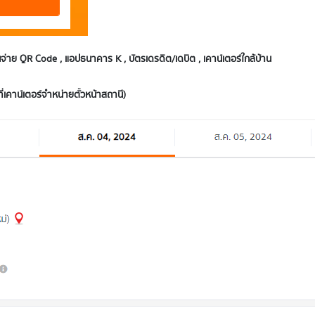
่าย QR Code , แอปธนาคาร K , บัตรเดรดิต/เดบิต , เคาน์เตอร์ใกล้บ้าน
ี่เคาน์เตอร์จำหน่ายตั๋วหน้าสถานี)