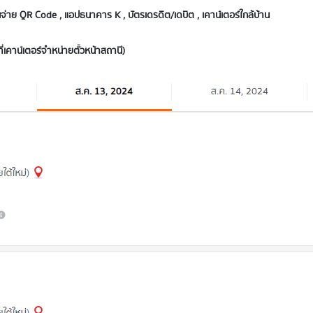
่าย QR Code , แอปธนาคาร K , บัตรเดรดิต/เดบิต , เคาน์เตอร์ใกล้บ้าน
ี่เคาน์เตอร์จำหน่ายตั๋วหน้าสถานี)