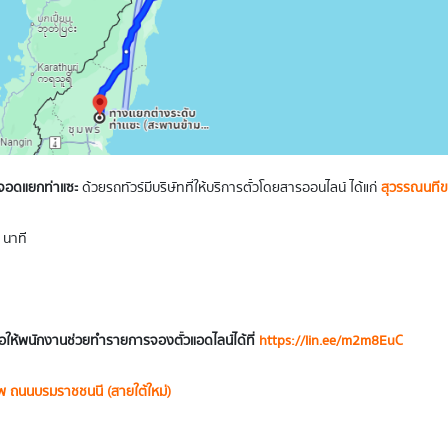
ดจอดแยกท่าแซะ
ด้วยรถทัวร์มีบริษัทที่ให้บริการตั๋วโดยสารออนไลน์ ได้แก่
สุวรรณนทีข
 นาที
อให้พนักงานช่วยทำรายการจองตั๋วแอดไลน์ได้ที่
https://lin.ee/m2m8EuC
พ ถนนบรมราชชนนี (สายใต้ใหม่)