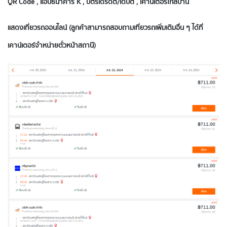
QR Code , แอปธนาคาร K , บัตรเดรดิต/เดบิต , เคาน์เตอร์ใกล้บ้าน
แสดงเที่ยวรถอ
อนไลน์ (ลูกค้าสามารถสอบถามเที่ยวรถเพิ่มเติมอื่น ๆ ได้ที่
เคาน์เตอร์จำหน่ายตั๋วหน้าสถานี)