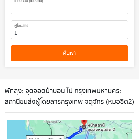
เที่ยวกลับ (ไม่บังคับ)
ผู้โดยสาร
ค้นหา
พัทลุง: จุดจอดป่าบอน ไป กรุงเทพมหานคร:
สถานีขนส่งผู้โดยสารกรุงเทพ จตุจักร (หมอชิต2)