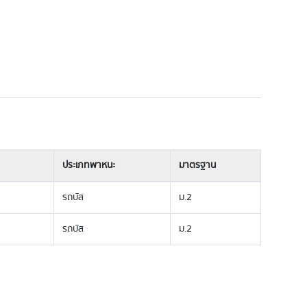
ประเภทพาหนะ
มาตรฐาน
รถบัส
ม.2
รถบัส
ม.2