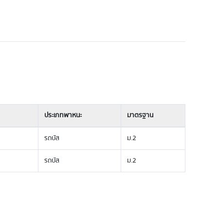
ประเภทพาหนะ
มาตรฐาน
รถบัส
ม.2
รถบัส
ม.2