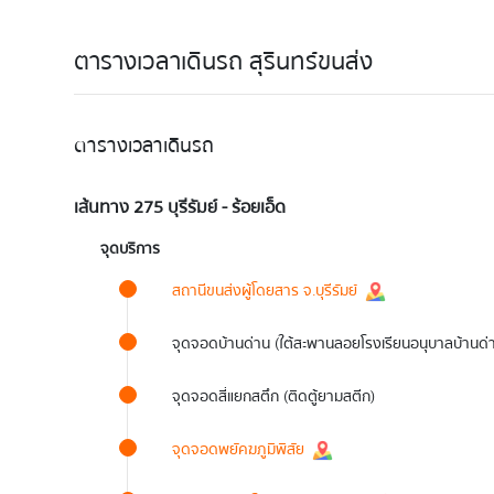
ตารางเวลาเดินรถ สุรินทร์ขนส่ง
ตารางเวลาเดินรถ
เส้นทาง 275 บุรีรัมย์ - ร้อยเอ็ด
จุดบริการ
สถานีขนส่งผู้โดยสาร จ.บุรีรัมย์
จุดจอดบ้านด่าน (ใต้สะพานลอยโรงเรียนอนุบาลบ้านด่
จุดจอดสี่แยกสตึก (ติดตู้ยามสตีก)
จุดจอดพยัคฆภูมิพิสัย