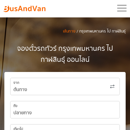
toggl
เส้นทาง
/ กรุงเทพมหานคร ไป กาฬสินธุ์
จองตั๋วรถทัวร์ กรุงเทพมหานคร ไป
กาฬสินธุ์ ออนไลน์
จาก
ถึง
เที่ยวไป