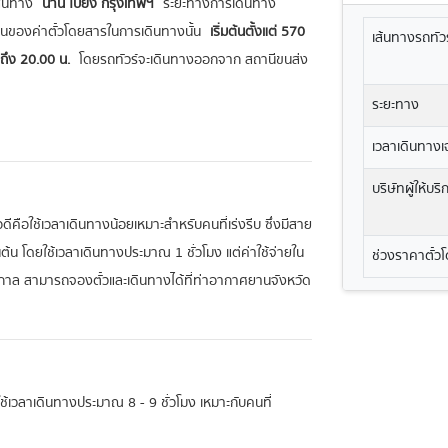
เส้นทาง
น่าน ไปยัง กรุงเทพฯ
ระยะทางการเดินทาง
วนของค่าตั๋วโดยสารในการเดินทางนั้น
เริ่มต้นตั้งแต่ 570
เส้นทางรถทัวร
นถึง 20.00 น.
โดยรถทัวร์จะเดินทางออกจาก สถานีขนส่ง
ระยะทาง
เวลาเดินทางเฉ
บริษัทผู้ให้บร
ดีคือใช้เวลาเดินทางน้อยเหมาะสำหรับคนที่เร่งรีบ ซึ่งมีสาย
นต้น โดยใช้เวลาเดินทางประมาณ 1 ชั่วโมง แต่ค่าใช้จ่ายใน
ช่วงราคาตั๋ว
ศกาล สามารถจองตั๋วและเดินทางได้ที่ท่าอากาศยานจังหวัด
ะใช้เวลาเดินทางประมาณ 8 - 9 ชั่วโมง เหมาะกับคนที่