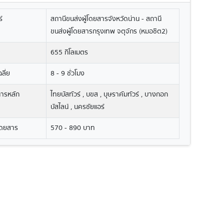
์
สถานีขนส่งผู้โดยสารจังหวัดน่าน - สถานี
ขนส่งผู้โดยสารกรุงเทพ จตุจักร (หมอชิต2)
655 กิโลเมตร
ลี่ย
8 - 9 ชั่วโมง
ิการหลัก
ไทยบัสทัวร์ , บขส , บุษราคัมทัวร์ , บางกอก
บัสไลน์ , นครชัยแอร์
โดยสาร
570 - 890 บาท