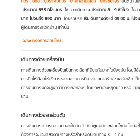
ทัวร์
,
บขส
,
บุษราคัมทัวร์
,
บางกอกบัสไลน์
,
นครชัยแอร์
เป็นต้น ใน
ประมาณ 655 กิโลเมตร
ใช้เวลาเดินทาง
ประมาณ 8 - 9 ชั่วโมง
ในส่
บาท ไปจนถึง 890 บาท
โดยรอบรถ
เริ่มเดินทางตั้งแต่ 09.00 น. ไปจ
ผู้โดยสารจังหวัดน่าน เท่านั้น
จองตั๋วรถทัวร์ออนไลน์
เดินทางด้วยเครื่องบิน
การเดินทางด้วยเครื่องบินเป็นทางเลือกที่นิยมกันมากในปัจจุบัน โดยมีข้อ
การบินให้เลือกให้บริการหลายสายการบิน เช่น นกแอร์ และ แอร์เอเชีย เป็
การเดินทางมักจะสูงกว่าทางเลือกอื่นๆ โดยเฉพาะวันหยุดยาว หรือ เท
น่าน
เดินทางด้วยรถส่วนตัว
การเดินทางด้วยรถส่วนตัวจะเป็นอีก 1 วิธีที่ผู้คนมักจะเลือกใช้กัน โดยจ
ต้องการจะแวะเที่ยวตามทางหรือสำหรับคนเดินทาง 3 - 4 คน