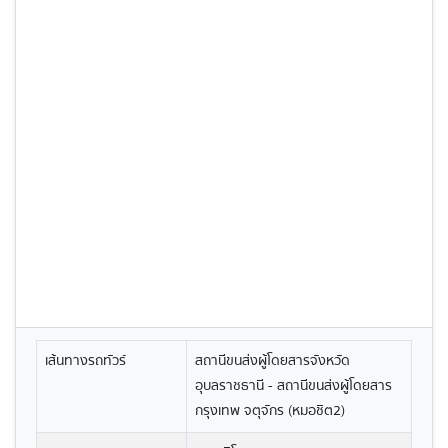
เส้นทางรถทัวร์
สถานีขนส่งผู้โดยสารจังหวัด
อุบลราชธานี - สถานีขนส่งผู้โดยสาร
กรุงเทพ จตุจักร (หมอชิต2)