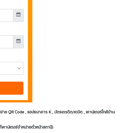
่าย QR Code , แอปธนาคาร K , บัตรเดรดิต/เดบิต , เคาน์เตอร์ใกล้บ้าน
่เคาน์เตอร์จำหน่ายตั๋วหน้าสถานี)