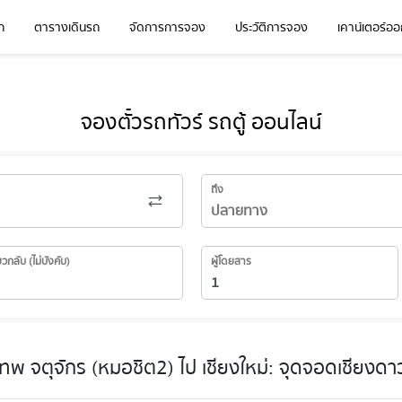
ก
ตารางเดินรถ
จัดการการจอง
ประวัติการจอง
เคาน์เตอร์ออก
จองตั๋วรถทัวร์ รถตู้ ออนไลน์
ถึง
่ยวกลับ (ไม่บังคับ)
ผู้โดยสาร
ทพ จตุจักร (หมอชิต2) ไป เชียงใหม่: จุดจอดเชียงด