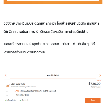
จองง่าย ชำระเงินแบบสะดวกสบายกระเป๋า โดยชำระเงินผ่านมือถือ สแกนจ่าย
QR Code , แอปธนาคาร K , บัตรเดรดิต/เดบิต , เคาน์เตอร์ใกล้บ้าน
แสดงเที่ยวรถออนไลน์ (ลูกค้าสามารถสอบถามเที่ยวรถเพิ่มเติมอื่น ๆ ได้ที่
เคาน์เตอร์จำหน่ายตั๋วหน้าสถานี)