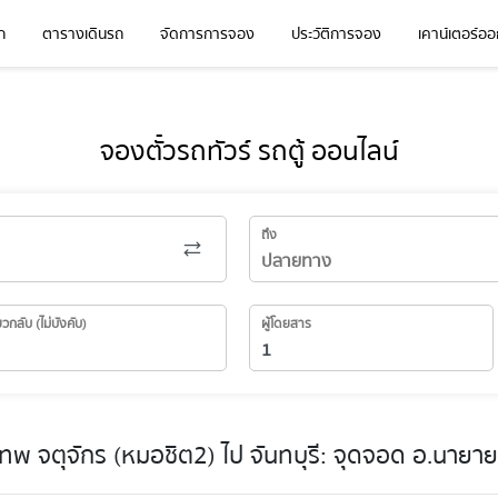
ก
ตารางเดินรถ
จัดการการจอง
ประวัติการจอง
เคาน์เตอร์ออก
จองตั๋วรถทัวร์ รถตู้ ออนไลน์
ถึง
่ยวกลับ (ไม่บังคับ)
ผู้โดยสาร
ทพ จตุจักร (หมอชิต2) ไป จันทบุรี: จุดจอด อ.นายา