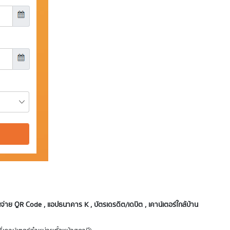
่าย QR Code , แอปธนาคาร K , บัตรเดรดิต/เดบิต , เคาน์เตอร์ใกล้บ้าน