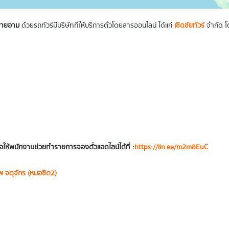
ายายอาม
ด้วยรถทัวร์มีบริษัทที่ให้บริการตั๋วโดยสารออนไลน์ ได้แก่
เชิดชัยทัวร์
จำกัด โ
ให้พนักงานช่วยทำรายการจองตั๋วแอดไลน์ได้ที่ :
https://lin.ee/m2m8EuC
พ จตุจักร (หมอชิต2)