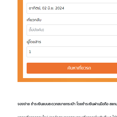
จองง่าย ชำระเงินแบบสะดวกสบายกระเป๋า โดยชำระเงินผ่านมือถือ สแกนจ