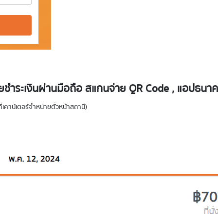
ำระเงินผ่านมือถือ สแกนจ่าย QR Code , แอปธนาคาร 
่เคาน์เตอร์จำหน่ายตั๋วหน้าสถานี)