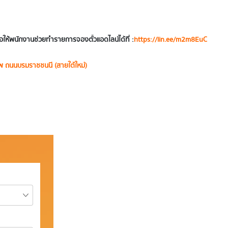
ให้พนักงานช่วยทำรายการจองตั๋วแอดไลน์ได้ที่ :
https://lin.ee/m2m8EuC
พ ถนนบรมราชชนนี (สายใต้ใหม่)