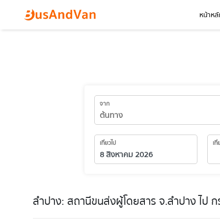
หน้าหลั
จาก
เที่ยวไป
เที
ลำปาง: สถานีขนส่งผู้โดยสาร จ.ลำปาง ไป ก