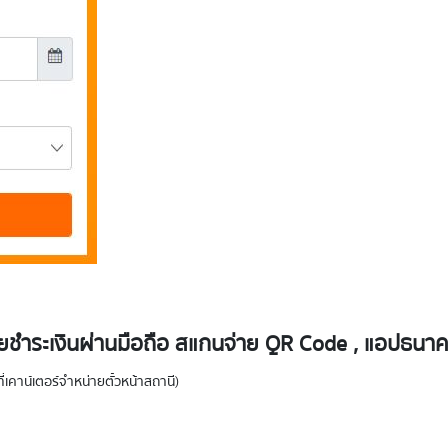
ำระเงินผ่านมือถือ สแกนจ่าย QR Code , แอปธนาคาร 
่เคาน์เตอร์จำหน่ายตั๋วหน้าสถานี)