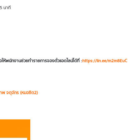
5 นาที
ให้พนักงานช่วยทำรายการจองตั๋วแอดไลน์ได้ที่ :
https://lin.ee/m2m8EuC
เทพ จตุจักร (หมอชิต2)