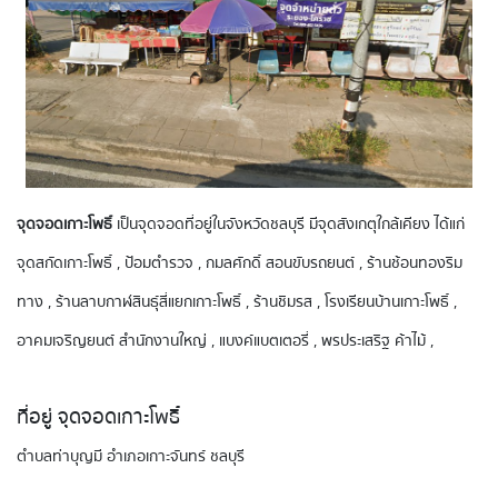
จุดจอดเกาะโพธิ์
เป็นจุดจอดที่อยู่ในจังหวัดชลบุรี มีจุดสังเกตุใกล้เคียง ได้แก่
จุดสกัดเกาะโพธิ์ , ป้อมตำรวจ , กมลศักดิ์ สอนขับรถยนต์ , ร้านช้อนทองริม
ทาง , ร้านลาบกาฬสินธุ์สี่แยกเกาะโพธิ์ , ร้านชิมรส , โรงเรียนบ้านเกาะโพธิ์ ,
อาคมเจริญยนต์ สำนักงานใหญ่ , แบงค์แบตเตอรี่ , พรประเสริฐ ค้าไม้ ,
ที่อยู่ จุดจอดเกาะโพธิ์
ตำบลท่าบุญมี อำเภอเกาะจันทร์ ชลบุรี