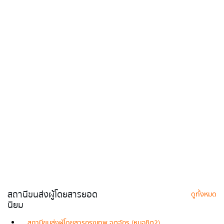
สถานีขนส่งผู้โดยสารยอด
ดูทั้งหมด
นิยม
สถานีขนส่งผู้โดยสารกรุงเทพ จตุจักร (หมอชิต2)