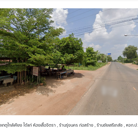
ังเกตุใกล้เคียง ได้แก่ ห้องเสื้อจิตรา , ร้านรุ่งนคร ก่อสร้าง , ร้านชัยเสรีเภสัช , หจ