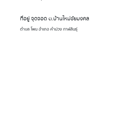
ที่อยู่ จุดจอด ต.บ้านใหม่ชัยมงคล
ตำบล โพน อำเภอ คำม่วง กาฬสินธุ์