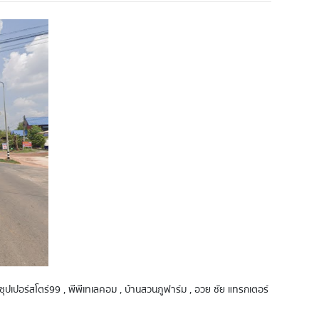
ก.ป.ซุปเปอร์สโตร์99 , พีพีเทเลคอม , บ้านสวนภูฟาร์ม , อวย ชัย แทรกเตอร์