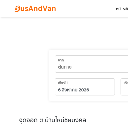
หน้าหลั
จาก
เที่ยวไป
เที
จุดจอด ต.บ้านใหม่ชัยมงคล