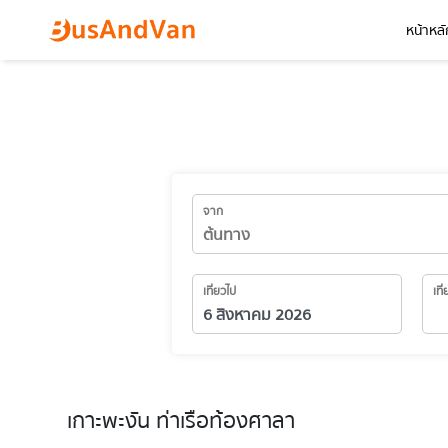
หน้าหลั
จาก
เที่ยวไป
เที
เกาะพะงัน ท่าเรือท้องศาลา