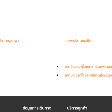
งัน - กรุงเทพฯ
เกาะพะงัน - หมอชิต
สถานีขนส่งผู้โดยสารกรุงเทพ ถนน
สถานีเดินรถโดยสารขนาดเล็ก จตุจั
ข้อมูลการเดินทาง
บริการลูกค้า