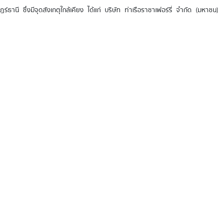
ษฎร์ธานี ซึ่งมีจุดสังเกตุใกล้เคียง ได้แก่ บริษัท ท่าเรือราชาเฟอร์รี่ จำกัด (ม