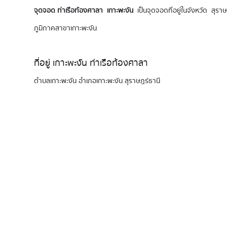
จุดจอด ท่าเรือท้องศาลา เกาะพะงัน
เป็นจุดจอดที่อยู่ในจังหวัด สุรา
ภูมิภาคสาขาเกาะพะงัน
ที่อยู่ เกาะพะงัน ท่าเรือท้องศาลา
ตำบลเกาะพะงัน อำเภอเกาะพะงัน สุราษฎร์ธานี