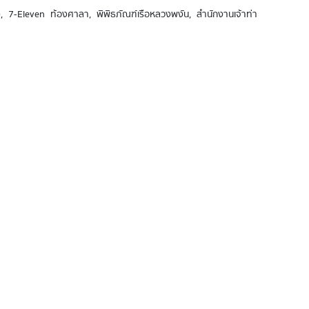
หาชน), 7-Eleven ท้องศาลา, พิพิธภัณฑ์เรือหลวงพงัน, สำนักงานเจ้าท่า