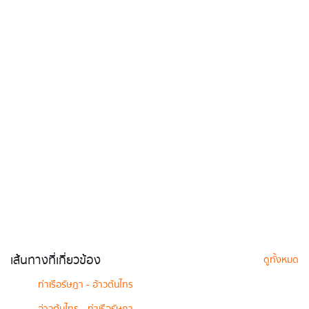
เส้นทางที่เกี่ยวข้อง
ดูทั้งหมด
ท่าเรือรัษฎา - อ้าวต้นไทร
อ่าวต้นไทร - ท่าเรือรัษฎา