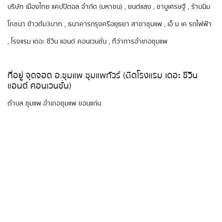
บริษัท เมืองไทย แคปปิตอล จํากัด (มหาชน) , ยนต์แสง , ชาบูเศรษฐี , ร้านนิ่ม
โภชนา ข้าวต้ม3บาท , ธนาคารกรุงศรีอยุธยา สาขาชุมแพ , เอ็ ม เค รถไฟฟ้า
, โรงแรม เดอะ ชีวิน แอนด์ คอนเวนชั่น , ที่ว่าการอำเภอชุมแพ
ที่อยู่ จุดจอด อ.ชุมแพ ชุมแพทัวร์ (ติดโรงแรม เดอะ ชีวิน
แอนด์ คอนเวนชั่น)
ตำบล ชุมแพ อำเภอชุมแพ ขอนแก่น