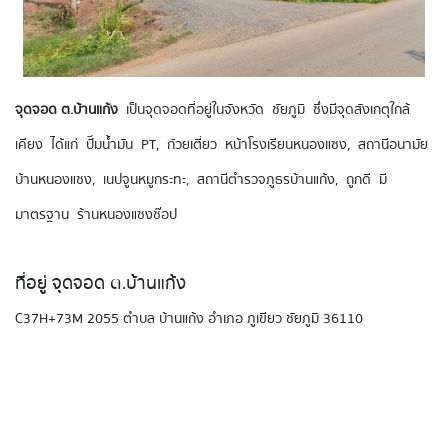
จุดจอด ต.บ้านแก้ง
เป็นจุดจอดที่อยู่ในจังหวัด ชัยภูมิ ซึ่งมีจุดสังเกตุใกล้
เคียง ได้แก่ ปั๊มน้ำมัน PT, ก๋วยเตี่ยว​ หน้าโรงเรียนหนองแซง, สถานีอนามัย
บ้านหนองแซง, เนปจูนหมูกระทะ, สถานีตำรวจภูธรบ้านแก้ง, ถูกดี มี
มาตรฐาน ร้านหนองแซงช๊อป
ที่อยู่ จุดจอด ต.บ้านแก้ง
C37H+73M 2055 ตำบล บ้านแก้ง อำเภอ ภูเขียว ชัยภูมิ 36110