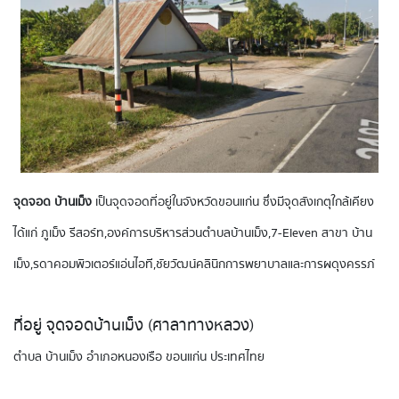
จุดจอด บ้านเม็ง
เป็นจุดจอดที่อยู่ในจังหวัดขอนแก่น ซึ่งมีจุดสังเกตุใกล้เคียง
ได้แก่ ภูเม็ง รีสอร์ท,องค์การบริหารส่วนตำบลบ้านเม็ง,7-Eleven สาขา บ้าน
เม็ง,รดาคอมพิวเตอร์แอ่นไอที,ชัยวัฒน์คลินิกการพยาบาลและการผดุงครรภ์
ที่อยู่ จุดจอดบ้านเม็ง (ศาลาทางหลวง)
ตำบล บ้านเม็ง อำเภอหนองเรือ ขอนแก่น ประเทศไทย