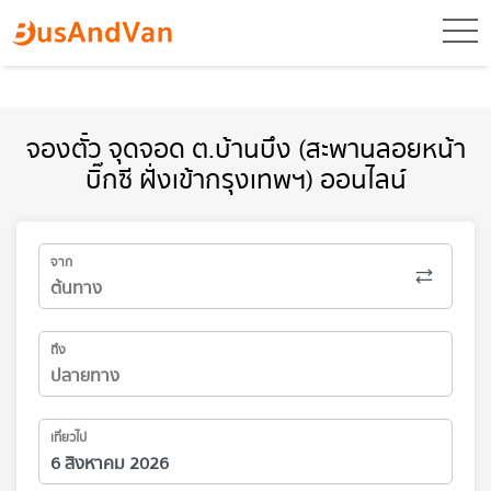
toggl
จองตั๋ว จุดจอด ต.บ้านบึง (สะพานลอยหน้า
บิ๊กซี ฝั่งเข้ากรุงเทพฯ) ออนไลน์
จาก
ถึง
เที่ยวไป