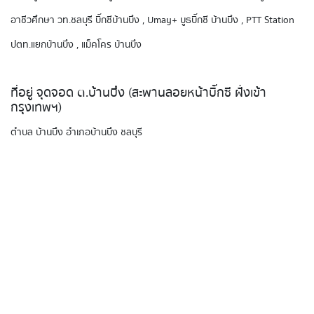
อาชีวศึกษา วท.ชลบุรี บิ๊กซีบ้านบึง , Umay+ บูธบิ๊กซี บ้านบึง , PTT Station
ปตท.แยกบ้านบึง , แม็คโคร บ้านบึง
ที่อยู่ จุดจอด ต.บ้านบึง (สะพานลอยหน้าบิ๊กซี ฝั่งเข้า
กรุงเทพฯ)
ตำบล บ้านบึง อำเภอบ้านบึง ชลบุรี