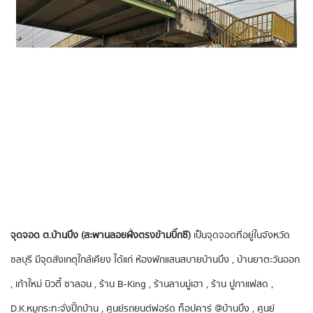
จุดจอด ต.บ้านบึง (สะพานลอยฝั่งตรงข้ามบิ๊กซี)
เป็นจุดจอดที่อยู่ในจังหวัด
ชลบุรี มีจุดสังเกตุใกล้เคียง ได้แก่ ห้องพักแสนสบายบ้านบึง , บ้านยาตะวันออก
, เก้าใหม่ บิวตี้ ซาลอน , ร้าน B-King , ร้านลาบมู่เฮา , ร้าน ปูกาแฟสด ,
D.K.หมูกระทะจั่งปิ๊กบ้าน , ศูนย์รถยนต์ฟอร์ด ท็อปคาร์ @บ้านบึง , ศูนย์